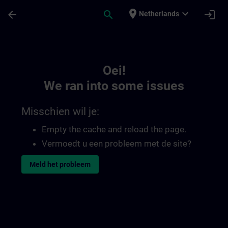
Ga naar de hoofdinhoud
Pagina geladen
place
expand_more
arrow_back
search
login
Netherlands
Toc | SITRAIN
Oei!
We ran into some issues
Misschien wil je:
Empty the cache and reload the page.
Vermoedt u een probleem met de site?
Meld het probleem