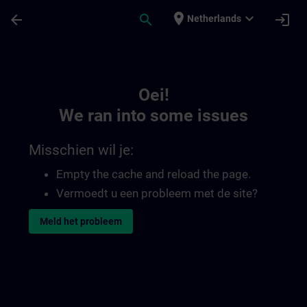
Ga naar de hoofdinhoud
Pagina geladen
place
expand_more
arrow_back
search
login
Netherlands
Toc | SITRAIN
Oei!
We ran into some issues
Misschien wil je:
Empty the cache and reload the page.
Vermoedt u een probleem met de site?
Meld het probleem