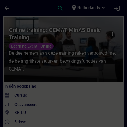
Ga naar de hoofdinhoud
Pagina geladen
place
expand_more
arrow_back
search
login
Netherlands
Cursus - Online training: CEMAT MinAS Basi
Online training: CEMAT MinAS Basic
more_vert
Training
Learning Event - Online
De deelnemers aan deze training raken vertrouwd met
de belangrijkste stuur- en bewakingsfuncties van
CEMAT.
In één oogopslag
widgets
Cursus
Geavanceerd
where_to_vote
BE_LU
access_time
5 days