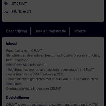
sell
ST-CEMAT
translate
FR
,
NL
en
EN
Beschrijving
Data en registratie
Offerte
Inhoud
Functieoverzicht CEMAT
Structuur van de modules, besturingsfilosofie, diagnosefuncties,
besturingsmodi
Bibliotheek Minerals_Cemat
- Regelfuncties voor open en gesloten regelkringen in CEMAT,
- Aansluiten van CEMAT-blokken in CFC,
- Procesbeelden genereren met behulp van CEMAT-symbolen en
faceplates.
Configuratie-instellingen voor CEMAT
Doelstellingen
CEMAT is een procesbesturingssysteem gebaseerd op SIMATIC