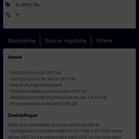
sell
IC-OPCCTRL
translate
IT
Beschrijving
Data en registratie
Offerte
Inhoud
- Nozioni di base su OPC UA
- Configurazione dei server OPC UA
- Metodi di programmazione
- Protezione della comunicazione OPC UA
- Modellazione delle interfacce server con TIA Portal
- Programmazione dei client OPC UA
Doelstellingen
Dopo aver partecipato al corso sarai in grado di:
- Configurare i controllori SIMATIC S7-1200 e S7-1500 come
server OPC UA e programmare client OPC UA nei controllori