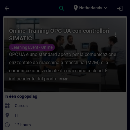
Ga naar de hoofdinhoud
Pagina geladen
place
expand_more
arrow_back
search
login
Netherlands
Cursus - Online-Training OPC UA con contro
Online-Training OPC UA con controllori
more_vert
SIMATIC
Learning Event - Online
OPC UA è uno standard aperto per la comunicazione
orizzontale da macchina a macchina (M2M) e la
comunicazione verticale da macchina a cloud. È
indipendente dal produ...
Meer
In één oogopslag
widgets
Cursus
where_to_vote
IT
access_time
12 hours