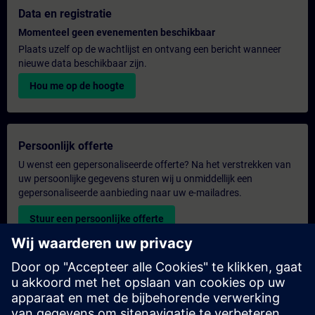
Data en registratie
Momenteel geen evenementen beschikbaar
Plaats uzelf op de wachtlijst en ontvang een bericht wanneer
nieuwe data beschikbaar zijn.
Hou me op de hoogte
Persoonlijk offerte
U wenst een gepersonaliseerde offerte? Na het verstrekken van
uw persoonlijke gegevens sturen wij u onmiddellijk een
gepersonaliseerde aanbieding naar uw e-mailadres.
Stuur een persoonlijke offerte
Aanvraag voor een exclusieve training
Heeft u een uitgebreidere trainingsbehoefte en wilt u een offerte
voor exclusieve training – op locatie, virtueel of in een SITRAIN-