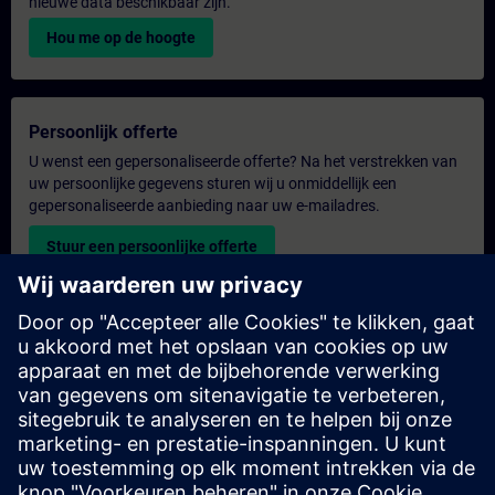
nieuwe data beschikbaar zijn.
Hou me op de hoogte
Persoonlijk offerte
U wenst een gepersonaliseerde offerte? Na het verstrekken van
uw persoonlijke gegevens sturen wij u onmiddellijk een
gepersonaliseerde aanbieding naar uw e-mailadres.
Stuur een persoonlijke offerte
Aanvraag voor een exclusieve training
Heeft u een uitgebreidere trainingsbehoefte en wilt u een offerte
voor exclusieve training – op locatie, virtueel of in een SITRAIN-
trainingscentrum? Bezorg ons u uw persoonlijke gegevens en
uw trainingsbehoeften en u ontvangt van ons een offerte voor
een exclusieve training.