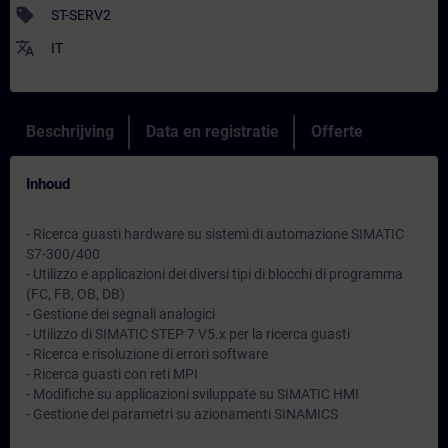
sell
ST-SERV2
translate
IT
Beschrijving
Data en registratie
Offerte
Inhoud
- Ricerca guasti hardware su sistemi di automazione SIMATIC
S7-300/400
- Utilizzo e applicazioni dei diversi tipi di blocchi di programma
(FC, FB, OB, DB)
- Gestione dei segnali analogici
- Utilizzo di SIMATIC STEP 7 V5.x per la ricerca guasti
- Ricerca e risoluzione di errori software
- Ricerca guasti con reti MPI
- Modifiche su applicazioni sviluppate su SIMATIC HMI
- Gestione dei parametri su azionamenti SINAMICS