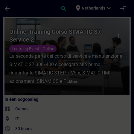
Ga naar de hoofdinhoud
Pagina geladen
place
expand_more
arrow_back
search
login
Netherlands
Cursus - Online-Training Corso SIMATIC S7 
Online-Training Corso SIMATIC S7
more_vert
Service 2
Learning Event - Online
La seconda parte del corso di service e manutenzione
SIMATIC S7-300/400 è collegata alla prima
riguardante SIMATIC STEP 7 V5.x, SIMATIC HMI,
azionamenti SINAMICS e P...
Meer
In één oogopslag
widgets
Cursus
where_to_vote
IT
access_time
30 hours