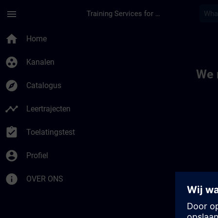
Ga naar de hoofdinhoud
Pagina geladen
menu
Training Services for Digital Industries
Toc | SITRAIN
home
Home
group_work
Kanalen
We 
explore
Catalogus
timeline
Leertrajecten
assignment_turned_in
Toelatingstest
account_circle
Profiel
info
OVER ONS