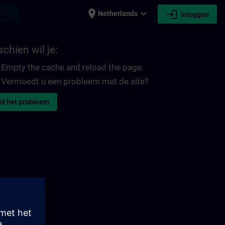
place
expand_more
login
earch
Netherlands
Inloggen
chien wil je:
Empty the cache and reload the page.
Vermoedt u een probleem met de site?
d het probleem