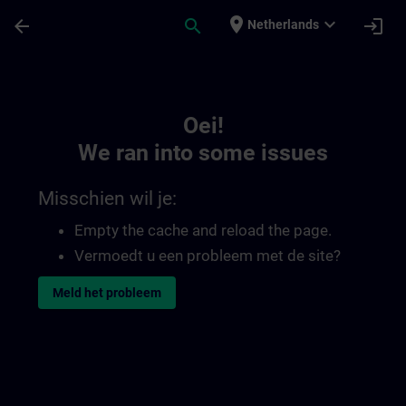
Ga naar de hoofdinhoud
Pagina geladen
place
expand_more
arrow_back
search
login
Netherlands
Toc | SITRAIN
Oei!
We ran into some issues
Misschien wil je:
Empty the cache and reload the page.
Vermoedt u een probleem met de site?
Meld het probleem