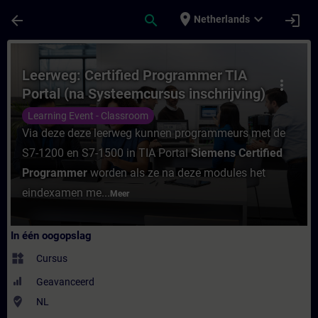
Ga naar de hoofdinhoud
Pagina geladen
place
expand_more
arrow_back
search
login
Netherlands
Cursus - Leerweg: Certified Programmer TIA
Leerweg: Certified Programmer TIA
more_vert
Portal (na Systeemcursus inschrijving)
Learning Event - Classroom
Via deze deze leerweg kunnen programmeurs met de
S7-1200 en S7-1500 in TIA Portal
Siemens Certified
Programmer
worden als ze na deze modules het
eindexamen me...
Meer
In één oogopslag
widgets
Cursus
Geavanceerd
where_to_vote
NL