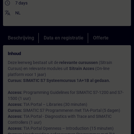
access_time
7 days
translate
NL
Beschrijving
Data en registratie
Offerte
Inhoud
Deze leerweg bestaat uit de
relevante cursussen
(Sitrain
Cursus) en relevante modules uit
Sitrain Acces
(On-line
platform voor 1 jaar)
Cursus: SIMATIC S7 Systeemcursus 1A+1B al gedaan.
Access:
Programming Guidelines for SIMATIC S7-1200 and S7-
1500 (1 uur)
Access:
TIA Portal – Libraries (30 minuten)
Cursus:
SIMATIC S7 Programmeren met TIA-Portal (5 dagen)
Access:
TIA Portal - Diagnostics with Trace and SIMATIC
Controllers (1 uur)
Access:
TIA Portal Openness – Introduction (15 minuten)