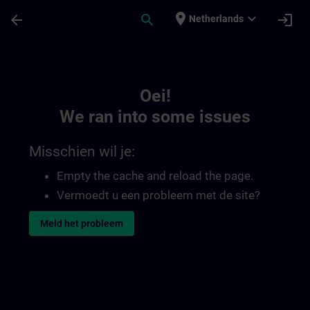
Ga naar de hoofdinhoud
Pagina geladen
place
expand_more
arrow_back
search
login
Netherlands
Toc | SITRAIN
Oei!
We ran into some issues
Misschien wil je:
Empty the cache and reload the page.
Vermoedt u een probleem met de site?
Meld het probleem