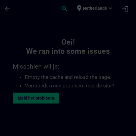
Ga naar de hoofdinhoud
Pagina geladen
place
expand_more
arrow_back
search
login
Netherlands
Toc | SITRAIN
Oei!
We ran into some issues
Misschien wil je:
Empty the cache and reload the page.
Vermoedt u een probleem met de site?
Meld het probleem