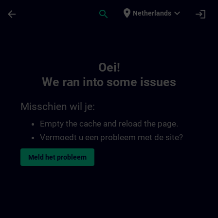
Ga naar de hoofdinhoud
Pagina geladen
place
expand_more
arrow_back
search
login
Netherlands
Toc | SITRAIN
Oei!
We ran into some issues
Misschien wil je:
Empty the cache and reload the page.
Vermoedt u een probleem met de site?
Meld het probleem