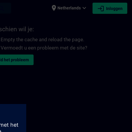
place
expand_more
login
earch
Netherlands
Inloggen
chien wil je:
Empty the cache and reload the page.
Vermoedt u een probleem met de site?
d het probleem