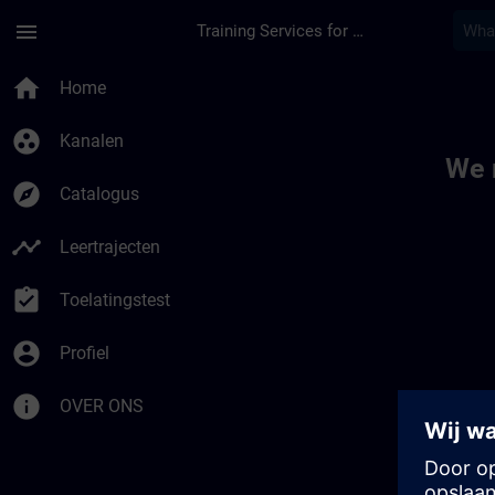
Ga naar de hoofdinhoud
Pagina geladen
menu
Training Services for Digital Industries
Toc | SITRAIN
home
Home
group_work
Kanalen
We 
explore
Catalogus
timeline
Leertrajecten
assignment_turned_in
Toelatingstest
account_circle
Profiel
info
OVER ONS