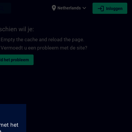
place
expand_more
login
earch
Netherlands
Inloggen
chien wil je:
Empty the cache and reload the page.
Vermoedt u een probleem met de site?
d het probleem