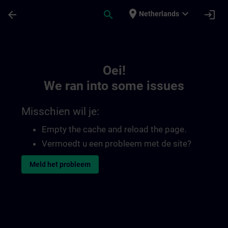
Ga naar de hoofdinhoud
Pagina geladen
place
expand_more
arrow_back
search
login
Netherlands
Toc | SITRAIN
Oei!
We ran into some issues
Misschien wil je:
Empty the cache and reload the page.
Vermoedt u een probleem met de site?
Meld het probleem