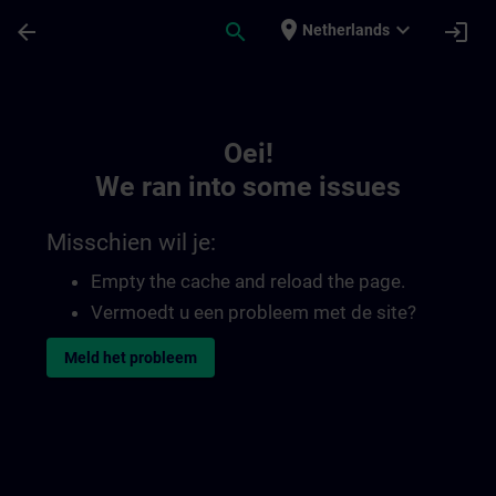
Ga naar de hoofdinhoud
Pagina geladen
place
expand_more
arrow_back
search
login
Netherlands
Toc | SITRAIN
Oei!
We ran into some issues
Misschien wil je:
Empty the cache and reload the page.
Vermoedt u een probleem met de site?
Meld het probleem