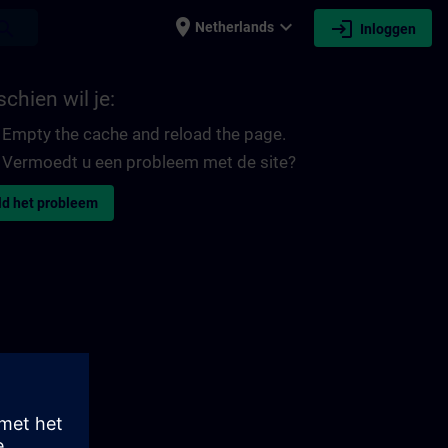
place
expand_more
login
earch
Netherlands
Inloggen
chien wil je:
Empty the cache and reload the page.
Vermoedt u een probleem met de site?
d het probleem