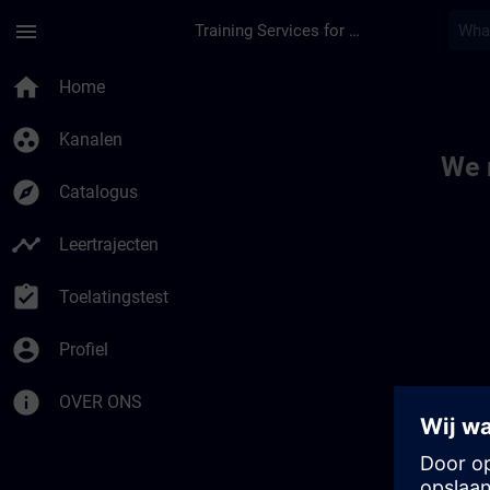
Ga naar de hoofdinhoud
Pagina geladen
menu
Training Services for Digital Industries
Toc | SITRAIN
home
Home
group_work
Kanalen
We 
explore
Catalogus
timeline
Leertrajecten
assignment_turned_in
Toelatingstest
account_circle
Profiel
info
OVER ONS