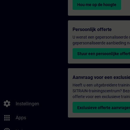
Hou me op de hoogte
Persoonlijk offerte
U wenst een gepersonaliseerde o
gepersonaliseerde aanbieding n
Stuur een persoonlijke offer
Aanvraag voor een exclusie
Heeft u een uitgebreidere trainin
SITRAIN-trainingscentrum? Bezo
offerte voor een exclusieve train
settings
Instellingen
Exclusieve offerte aanvrage
apps
Apps