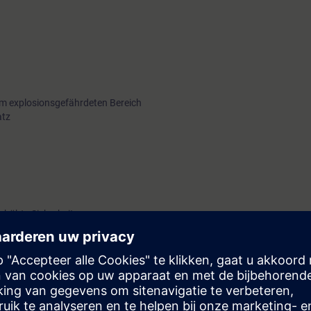
im explosionsgefährdeten Bereich
atz
erhöhte Sicherheit
re Feldbusse)