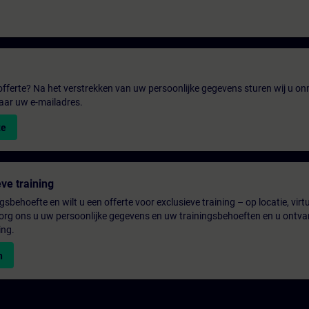
fferte? Na het verstrekken van uw persoonlijke gegevens sturen wij u onm
aar uw e-mailadres.
te
ve training
gsbehoefte en wilt u een offerte voor exclusieve training – op locatie, virtu
rg ons u uw persoonlijke gegevens en uw trainingsbehoeften en u ontva
ing.
n