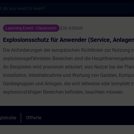
s
chutz für Anwender (Service, Anlagenplaner)
Learning Event - Classroom
SC-S-EXUS
Explosionsschutz für Anwender (Service, Anlagen
Die Anforderungen der europäischen Richtlinien zur Nutzung i
explosionsgefährdeten Bereichen sind die Hauptthemengebiet
An Beispielen wird praxisnah erläutert, was Nutzer bei der Pla
Installation, Inbetriebnahme und Wartung von Geräten, Kompo
Gerätegruppen und Anlagen, die sich teilweise oder komplett i
explosionsfähigen Bereichen befinden, beachten müssen.
istratie
Offerte