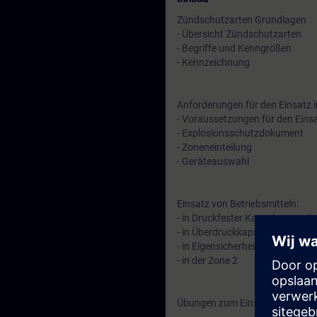
Zündschutzarten Grundlagen
- Übersicht Zündschutzarten
- Begriffe und Kenngrößen
- Kennzeichnung
Anforderungen für den Einsatz 
- Voraussetzungen für den Eins
- Explosionsschutzdokument
- Zoneneinteilung
- Geräteauswahl
Einsatz von Betriebsmitteln:
- in Druckfester Kapselung und 
- in Überdruckkapselung
- in Eigensicherheit (Eigensiche
- in der Zone 2
Übungen zum Einsatz