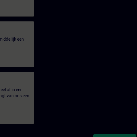
iddellijk een
eel of in een
ngt van ons een