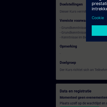
Doelstellingen
Dieser Kurs vermittelt Ihnen Gr
Vereiste voorwaarden
- Grundkenntnisse von Gasanal
- Grundkenntnisse in Windows
- Kenntnisse im Beurteilen der 
Opmerking
-
Doelgroep
Der Kurs richtet sich an Teilneh
Data en registratie
Momenteel geen evenementen
Plaats uzelf op de wachtlijst e