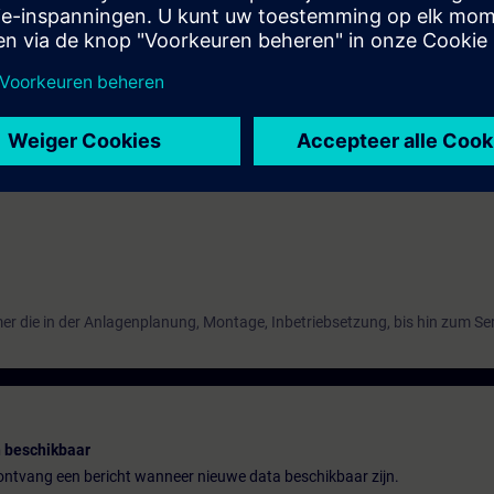
undkenntnisse des Explosionsschutzes.
ysatoren
Ergebnisse von Prozessanalysatoren
mer die in der Anlagenplanung, Montage, Inbetriebsetzung, bis hin zum Serv
 beschikbaar
n ontvang een bericht wanneer nieuwe data beschikbaar zijn.