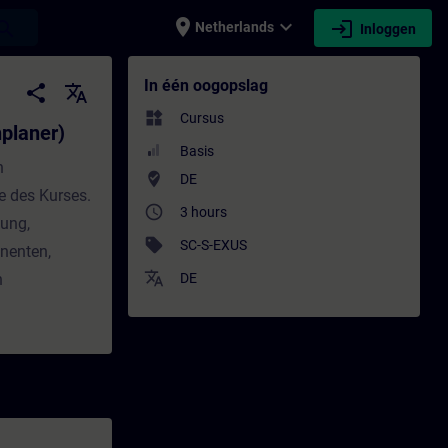
place
expand_more
login
earch
Netherlands
Inloggen
 - Training - Opleiding - Bijscholing | SI
In één oogopslag
share
translate
widgets
Cursus
planer)
Basis
n
where_to_vote
DE
e des Kurses.
access_time
3 hours
nung,
sell
SC-S-EXUS
nenten,
translate
n
DE