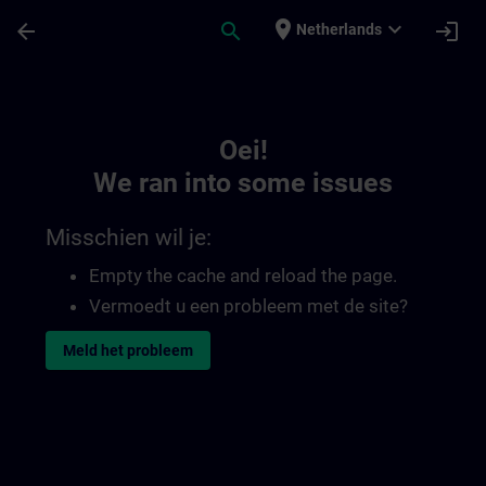
Ga naar de hoofdinhoud
Pagina geladen
place
expand_more
arrow_back
search
login
Netherlands
Toc | SITRAIN
Oei!
We ran into some issues
Misschien wil je:
Empty the cache and reload the page.
Vermoedt u een probleem met de site?
Meld het probleem