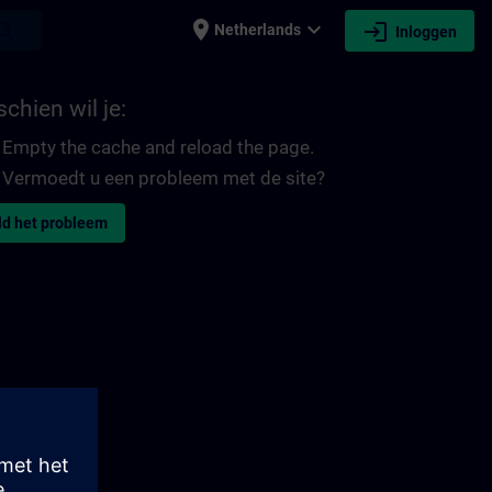
place
expand_more
login
earch
Netherlands
Inloggen
chien wil je:
Empty the cache and reload the page.
Vermoedt u een probleem met de site?
d het probleem