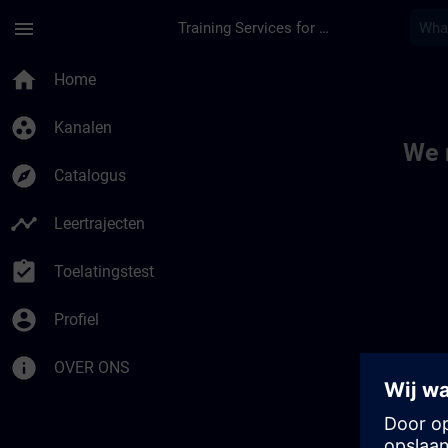
Ga naar de hoofdinhoud
Pagina geladen
menu
Training Services for Digital Industries
Toc | SITRAIN
home
Home
group_work
Kanalen
We 
explore
Catalogus
timeline
Leertrajecten
assignment_turned_in
Toelatingstest
account_circle
Profiel
info
OVER ONS