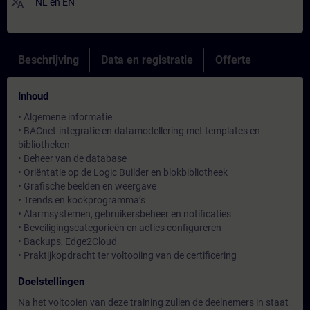
translate
NL
en
EN
Beschrijving
Data en registratie
Offerte
Inhoud
• Algemene informatie
• BACnet-integratie en datamodellering met templates en
bibliotheken
• Beheer van de database
• Oriëntatie op de Logic Builder en blokbibliotheek
• Grafische beelden en weergave
• Trends en kookprogramma’s
• Alarmsystemen, gebruikersbeheer en notificaties
• Beveiligingscategorieën en acties configureren
• Backups, Edge2Cloud
• Praktijkopdracht ter voltooiing van de certificering
Doelstellingen
Na het voltooien van deze training zullen de deelnemers in staat