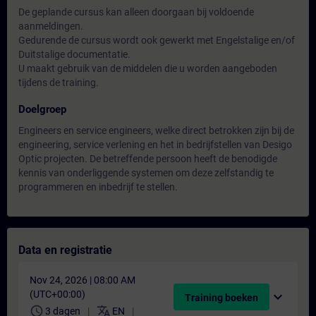
De geplande cursus kan alleen doorgaan bij voldoende
aanmeldingen.
Gedurende de cursus wordt ook gewerkt met Engelstalige en/of
Duitstalige documentatie.
U maakt gebruik van de middelen die u worden aangeboden
tijdens de training.
Doelgroep
Engineers en service engineers, welke direct betrokken zijn bij de
engineering, service verlening en het in bedrijfstellen van Desigo
Optic projecten. De betreffende persoon heeft de benodigde
kennis van onderliggende systemen om deze zelfstandig te
programmeren en inbedrijf te stellen.
Data en registratie
Nov 24, 2026 | 08:00 AM
(UTC+00:00)
expand_more
Training boeken
schedule
translate
3 dagen
EN