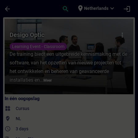
Ga naar de hoofdinhoud
Pagina geladen
place
expand_more
arrow_back
search
login
Netherlands
Cursus - Desigo Optic - Training - Opleidin
Desigo Optic
more_vert
Learning Event - Classroom
De training biedt een uitgebreide kennismaking met de
software, van het opzetten van nieuwe projecten tot
het ontwikkelen en beheren van geavanceerde
installaties en...
Meer
In één oogopslag
widgets
Cursus
where_to_vote
NL
access_time
3 days