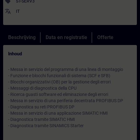
sell
ST-SERV3
translate
IT
Beschrijving
Data en registratie
Offerte
Inhoud
- Messa in servizio del programma di una linea di montaggio
- Funzione e blocchi funzionali di sistema (SCF e SFB)
- Blocchi organizzativi (OB) per la gestione degli errori
- Messaggi di diagnostica della CPU
- Ricerca guasti software ed eliminazione degli errori
- Messa in servizio di una periferia decentrata PROFIBUS DP
- Diagnostica su reti PROFIBUS DP
- Messa in servizio di una applicazione SIMATIC HMI
- Diagnostica tramite SIMATIC HMI
- Diagnostica tramite SINAMICS Starter