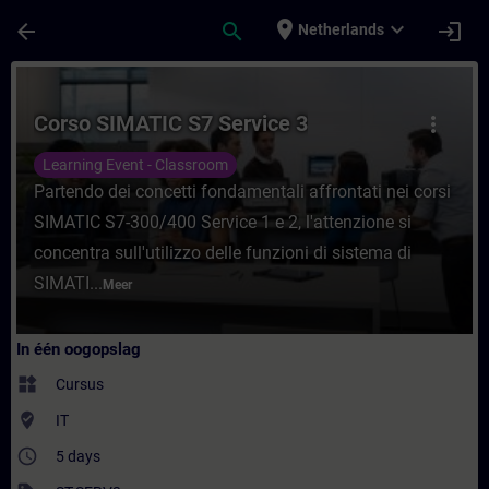
Ga naar de hoofdinhoud
Pagina geladen
place
expand_more
arrow_back
search
login
Netherlands
Cursus - Corso SIMATIC S7 Service 3 - Trai
Corso SIMATIC S7 Service 3
more_vert
Learning Event - Classroom
Partendo dei concetti fondamentali affrontati nei corsi
SIMATIC S7-300/400 Service 1 e 2, l'attenzione si
concentra sull'utilizzo delle funzioni di sistema di
SIMATI...
Meer
In één oogopslag
widgets
Cursus
where_to_vote
IT
access_time
5 days