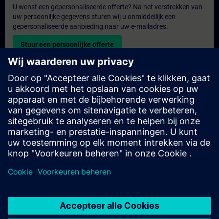
U wenst een gepersonaliseerde offerte? Na het verstrekken van
uw persoonlijke gegevens sturen wij u onmiddellijk een
gepersonaliseerde aanbieding naar uw e-mailadres.
Stuur een persoonlijke offerte
Aanvraag voor een exclusieve training
Heeft u een uitgebreidere trainingsbehoefte en wilt u een offerte
voor exclusieve training – op locatie, virtueel of in een SITRAIN-
trainingscentrum? Bezorg ons u uw persoonlijke gegevens en
uw trainingsbehoeften en u ontvangt van ons een offerte voor
een exclusieve training.
Exclusieve offerte aanvragen