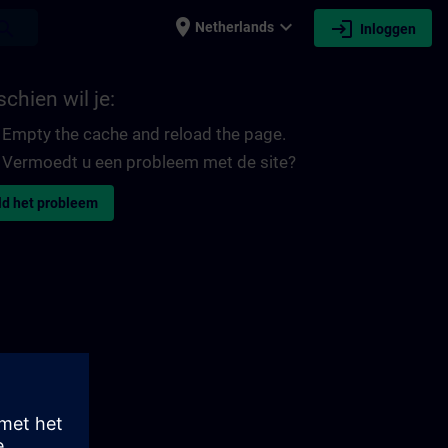
place
expand_more
login
earch
Netherlands
Inloggen
chien wil je:
Empty the cache and reload the page.
Vermoedt u een probleem met de site?
d het probleem