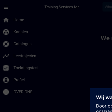
Ga naar de hoofdinhoud
Pagina geladen
menu
Training Services for Digital Industries
Toc | SITRAIN
home
Home
group_work
Kanalen
We 
explore
Catalogus
timeline
Leertrajecten
assignment_turned_in
Toelatingstest
account_circle
Profiel
info
OVER ONS