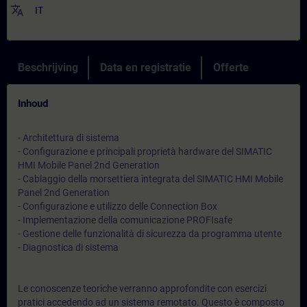
translate
IT
Beschrijving
Data en registratie
Offerte
Inhoud
- Architettura di sistema
- Configurazione e principali proprietà hardware del SIMATIC
HMI Mobile Panel 2nd Generation
- Cablaggio della morsettiera integrata del SIMATIC HMI Mobile
Panel 2nd Generation
- Configurazione e utilizzo delle Connection Box
- Implementazione della comunicazione PROFIsafe
- Gestione delle funzionalità di sicurezza da programma utente
- Diagnostica di sistema
Le conoscenze teoriche verranno approfondite con esercizi
pratici accedendo ad un sistema remotato. Questo è composto