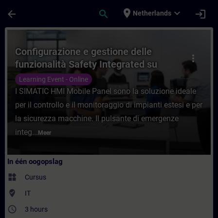
Ga naar de hoofdinhoud
Pagina geladen
place
expand_more
arrow_back
search
login
Netherlands
Cursus - Configurazione e gestione delle f
Configurazione e gestione delle
more_vert
funzionalità Safety Integrated su
SIMATIC HMI Mobile Panel 2nd
Learning Event - Online
Generation
I SIMATIC HMI Mobile Panel sono la soluzione ideale
per il controllo e il monitoraggio di impianti estesi e per
la sicurezza macchine. Il pulsante di emergenze
integ...
Meer
In één oogopslag
widgets
Cursus
where_to_vote
IT
access_time
3 hours