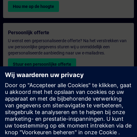
Hou me op de hoogte
Persoonlijk offerte
U wenst een gepersonaliseerde offerte? Na het verstrekken van
uw persoonlijke gegevens sturen wij u onmiddellijk een
gepersonaliseerde aanbieding naar uw e-mailadres.
Stuur een persoonlijke offerte
Aanvraag voor een exclusieve training
Heeft u een uitgebreidere trainingsbehoefte en wilt u een offerte
voor exclusieve training – op locatie, virtueel of in een SITRAIN-
trainingscentrum? Bezorg ons u uw persoonlijke gegevens en
uw trainingsbehoeften en u ontvangt van ons een offerte voor
een exclusieve training.
Exclusieve offerte aanvragen