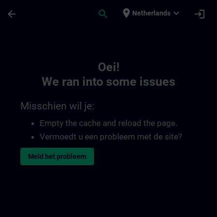
Ga naar de hoofdinhoud
Pagina geladen
place
expand_more
arrow_back
search
login
Netherlands
Toc | SITRAIN
Oei!
We ran into some issues
Misschien wil je:
Empty the cache and reload the page.
Vermoedt u een probleem met de site?
Meld het probleem