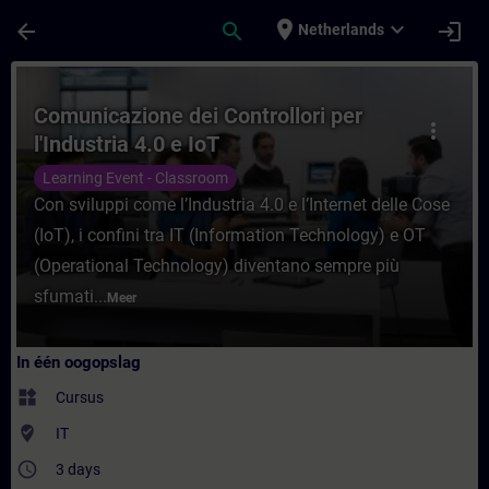
Ga naar de hoofdinhoud
Pagina geladen
place
expand_more
arrow_back
search
login
Netherlands
Cursus - Comunicazione dei Controllori per 
Comunicazione dei Controllori per
more_vert
l'Industria 4.0 e IoT
Learning Event - Classroom
Con sviluppi come l’Industria 4.0 e l’Internet delle Cose
(IoT), i confini tra IT (Information Technology) e OT
(Operational Technology) diventano sempre più
sfumati...
Meer
In één oogopslag
widgets
Cursus
where_to_vote
IT
access_time
3 days