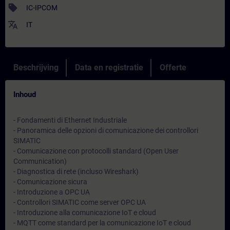
sell
IC-IPCOM
translate
IT
Beschrijving
Data en registratie
Offerte
Inhoud
- Fondamenti di Ethernet Industriale
- Panoramica delle opzioni di comunicazione dei controllori
SIMATIC
- Comunicazione con protocolli standard (Open User
Communication)
- Diagnostica di rete (incluso Wireshark)
- Comunicazione sicura
- Introduzione a OPC UA
- Controllori SIMATIC come server OPC UA
- Introduzione alla comunicazione IoT e cloud
- MQTT come standard per la comunicazione IoT e cloud