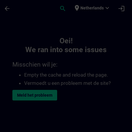
Ga naar de hoofdinhoud
Pagina geladen
place
expand_more
arrow_back
search
login
Netherlands
Toc | SITRAIN
Oei!
We ran into some issues
Misschien wil je:
Empty the cache and reload the page.
Vermoedt u een probleem met de site?
Meld het probleem