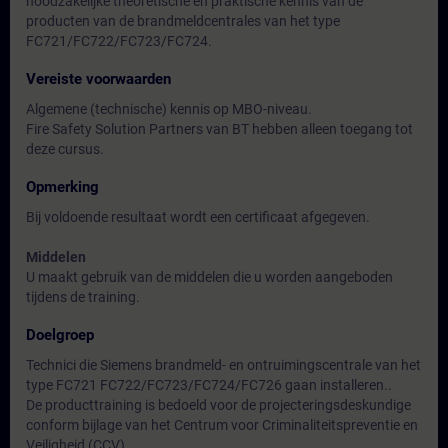
noodzakelijke theoretische en praktische kennis van de
producten van de brandmeldcentrales van het type
FC721/FC722/FC723/FC724.
Vereiste voorwaarden
Algemene (technische) kennis op MBO-niveau.
Fire Safety Solution Partners van BT hebben alleen toegang tot
deze cursus.
Opmerking
Bij voldoende resultaat wordt een certificaat afgegeven.
Middelen
U maakt gebruik van de middelen die u worden aangeboden
tijdens de training.
Doelgroep
Technici die Siemens brandmeld- en ontruimingscentrale van het
type FC721 FC722/FC723/FC724/FC726 gaan installeren..
De producttraining is bedoeld voor de projecteringsdeskundige
conform bijlage van het Centrum voor Criminaliteitspreventie en
Veiligheid (CCV)