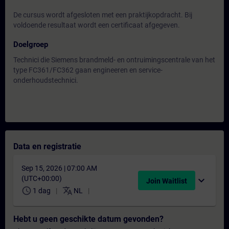
De cursus wordt afgesloten met een praktijkopdracht. Bij
voldoende resultaat wordt een certificaat afgegeven.
Doelgroep
Technici die Siemens brandmeld- en ontruimingscentrale van het
type FC361/FC362 gaan engineeren en service-
onderhoudstechnici.
Data en registratie
Sep 15, 2026 | 07:00 AM
(UTC+00:00)
expand_more
Join Waitlist
schedule
translate
1 dag
NL
Hebt u geen geschikte datum gevonden?