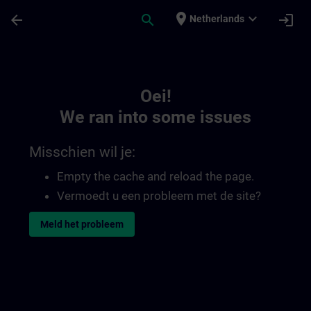
Ga naar de hoofdinhoud
Pagina geladen
place
expand_more
arrow_back
search
login
Netherlands
Toc | SITRAIN
Oei!
We ran into some issues
Misschien wil je:
Empty the cache and reload the page.
Vermoedt u een probleem met de site?
Meld het probleem