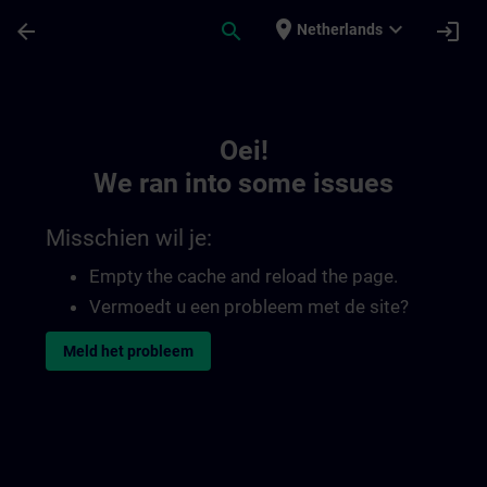
Ga naar de hoofdinhoud
Pagina geladen
place
expand_more
arrow_back
search
login
Netherlands
Toc | SITRAIN
Oei!
We ran into some issues
Misschien wil je:
Empty the cache and reload the page.
Vermoedt u een probleem met de site?
Meld het probleem