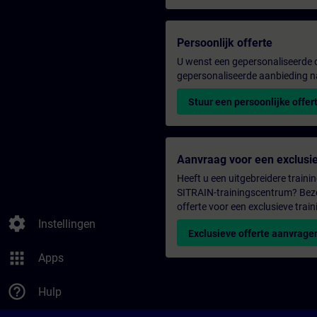
Persoonlijk offerte
U wenst een gepersonaliseerde o
gepersonaliseerde aanbieding n
Stuur een persoonlijke offer
Aanvraag voor een exclusie
Heeft u een uitgebreidere trainin
SITRAIN-trainingscentrum? Bezo
offerte voor een exclusieve train
settings
Instellingen
Exclusieve offerte aanvrage
apps
Apps
help_outline
Hulp