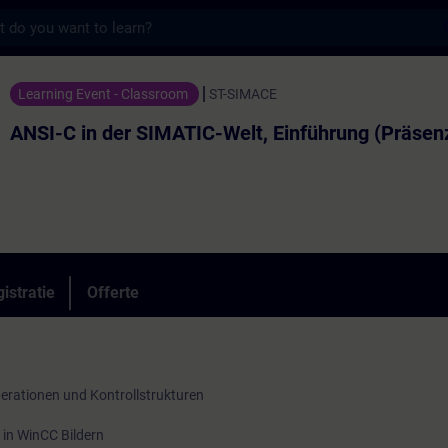
s
er SIMATIC-Welt, Einführung (Präsenz-Traini
Learning Event - Classroom
ST-SIMACE
ANSI-C in der SIMATIC-Welt, Einführung (Präsenz
istratie
Offerte
erationen und Kontrollstrukturen
in WinCC Bildern