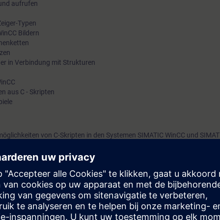
 und aufrufen
eiger-Typen
WinCC Bildern
chenketten
tzen
ger in Verbindung mit Strukturen
WinCC
n aus C - Skripten
iele
möglichkeiten von C-Skripten in den Systemen SIMATIC WinCC und SIMAT
che C im SIMATIC- Umfeld kennen.
der C-Programmier-Umgebung von WinCC V6 anhand von praxisbezogene
. Sie haben damit die Gelegenheit, umfangreiche praktische Erfahrung i
 sammeln.
Skripte schreiben und verstehen.
tsprechend ST-BWINCCS