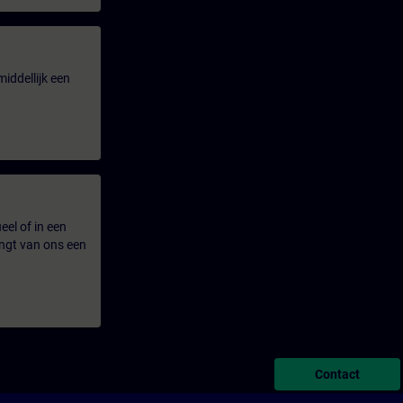
iddellijk een
eel of in een
ngt van ons een
Contact