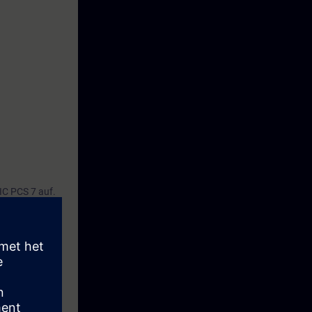
IC PCS 7 auf.
n
n der