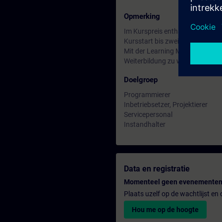
Opmerking
Im Kurspreis enthalten: Kostenl
Kursstart bis zwei Wochen nach
Mit der Learning Membership kön
Weiterbildung zu weiteren inte
Doelgroep
Programmierer
Inbetriebsetzer, Projektierer
Servicepersonal
Instandhalter
Data en registratie
Momenteel geen evenementen
Plaats uzelf op de wachtlijst e
Hou me op de hoogte