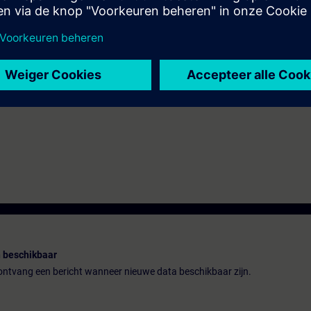
oser Zugang zur digitalen Lernplattform
SITRAIN access
– beginnend ein
 Kursende.
nen Sie die Inhalte dieses Learning Events vertiefen oder wiederholen so
ressanten Themen fortsetzen.
 beschikbaar
n ontvang een bericht wanneer nieuwe data beschikbaar zijn.