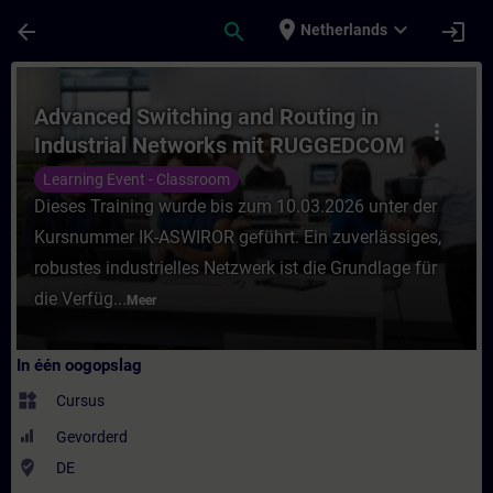
Ga naar de hoofdinhoud
Pagina geladen
place
expand_more
arrow_back
search
login
Netherlands
Cursus - Advanced Switching and Routing i
Advanced Switching and Routing in
more_vert
Industrial Networks mit RUGGEDCOM
(Präsenz-Training)
Learning Event - Classroom
Dieses Training wurde bis zum 10.03.2026 unter der
Kursnummer IK-ASWIROR geführt. Ein zuverlässiges,
robustes industrielles Netzwerk ist die Grundlage für
die Verfüg...
Meer
In één oogopslag
widgets
Cursus
Gevorderd
where_to_vote
DE