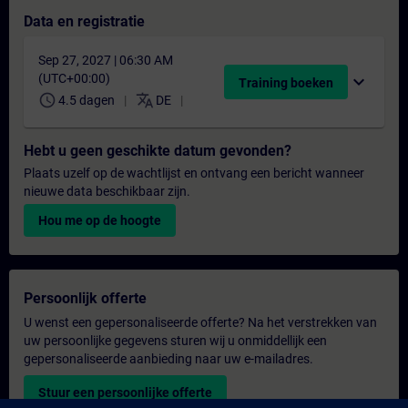
Data en registratie
Sep 27, 2027 | 06:30 AM
(UTC+00:00)
expand_more
Training boeken
schedule
translate
4.5 dagen
DE
Hebt u geen geschikte datum gevonden?
Plaats uzelf op de wachtlijst en ontvang een bericht wanneer
nieuwe data beschikbaar zijn.
Hou me op de hoogte
Persoonlijk offerte
U wenst een gepersonaliseerde offerte? Na het verstrekken van
uw persoonlijke gegevens sturen wij u onmiddellijk een
gepersonaliseerde aanbieding naar uw e-mailadres.
Stuur een persoonlijke offerte