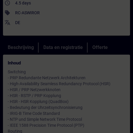
access_time
4.5 days
sell
RC-ASWIROR
translate
DE
Beschrijving
Data en registratie
Offerte
Inhoud
Switching
- PRP Redundante Netzwerk Architekturen
- High-Availability Seamless Redundancy Protocol (HSR)
- HSR / PRP Netzwerkknoten
- HSR - RSTP / PRP Kopplung
- HSR - HSR Kopplung (QuadBox)
- Bedeutung der Uhrzeitsynchronisierung
- IRIG-B Time Code Standard
- NTP und Simple Network Time Protocol
- IEEE 1588 Precision Time Protocol (PTP)
Routing