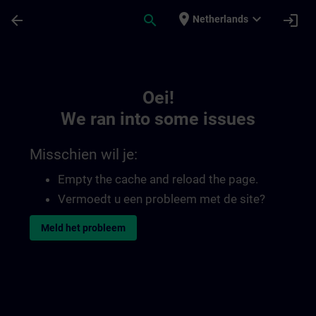
Ga naar de hoofdinhoud
Pagina geladen
place
expand_more
arrow_back
search
login
Netherlands
Toc | SITRAIN
Oei!
We ran into some issues
Misschien wil je:
Empty the cache and reload the page.
Vermoedt u een probleem met de site?
Meld het probleem