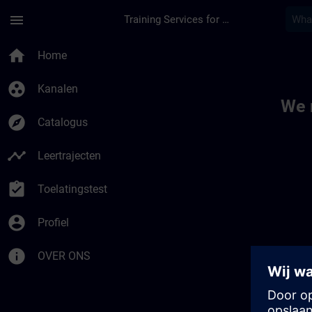
Ga naar de hoofdinhoud
Pagina geladen
menu
Training Services for Digital Industries
Toc | SITRAIN
home
Home
group_work
Kanalen
We 
explore
Catalogus
timeline
Leertrajecten
assignment_turned_in
Toelatingstest
account_circle
Profiel
info
OVER ONS