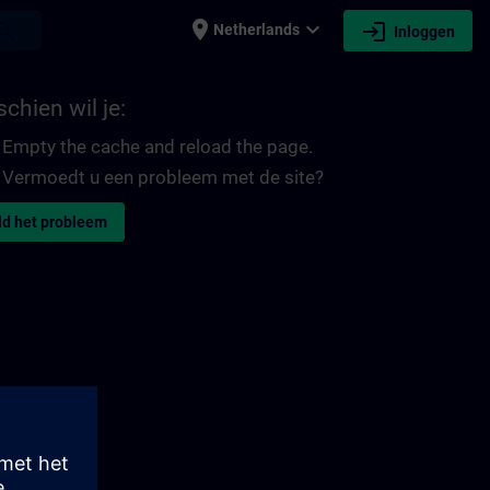
place
expand_more
login
earch
Netherlands
Inloggen
chien wil je:
Empty the cache and reload the page.
Vermoedt u een probleem met de site?
d het probleem