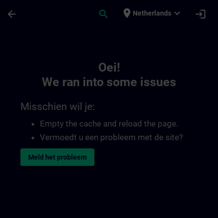
Ga naar de hoofdinhoud
Pagina geladen
place
expand_more
arrow_back
search
login
Netherlands
Toc | SITRAIN
Oei!
We ran into some issues
Misschien wil je:
Empty the cache and reload the page.
Vermoedt u een probleem met de site?
Meld het probleem