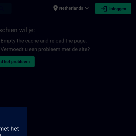
place
expand_more
login
earch
Netherlands
Inloggen
chien wil je:
Empty the cache and reload the page.
Vermoedt u een probleem met de site?
d het probleem