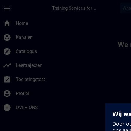
Ga naar de hoofdinhoud
Pagina geladen
menu
Training Services for Digital Industries
Toc | SITRAIN
home
Home
group_work
Kanalen
We 
explore
Catalogus
timeline
Leertrajecten
assignment_turned_in
Toelatingstest
account_circle
Profiel
info
OVER ONS