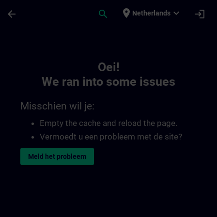
Ga naar de hoofdinhoud
Pagina geladen
place
expand_more
arrow_back
search
login
Netherlands
Toc | SITRAIN
Oei!
We ran into some issues
Misschien wil je:
Empty the cache and reload the page.
Vermoedt u een probleem met de site?
Meld het probleem