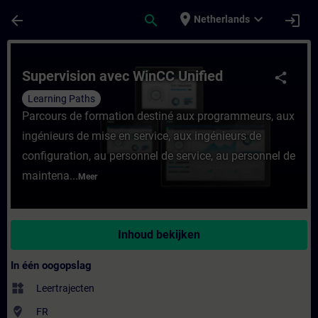
Ga naar de hoofdinhoud
Pagina geladen
place
expand_more
arrow_back
search
login
Netherlands
Cursus - Supervision avec WinCC Unified - 
Supervision avec WinCC Unified
share
Learning Paths
Parcours de formation destiné aux programmeurs, aux
ingénieurs de mise en service, aux ingénieurs de
configuration, au personnel de service, au personnel de
maintena...
Meer
Inhoud bekijken
In één oogopslag
widgets
Leertrajecten
where_to_vote
FR