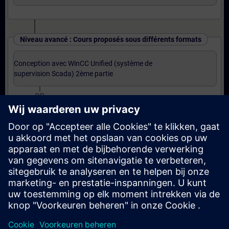
Niveau avancé : Cours proposés sous différents formats
Conception avec WinCC Unified (système de
supervision Scada) 2ème partie
OR
Conception avec WinCC Unified (système de
supervision Scada) 2ème partie (Formation à
distance)
OR
Base JavaScript pour WinCC Unified (Formation à
distance)