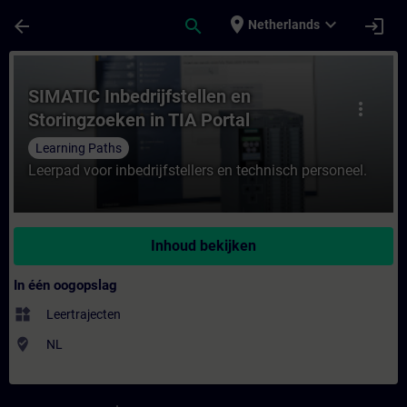
Ga naar de hoofdinhoud
Pagina geladen
place
expand_more
arrow_back
search
login
Netherlands
Cursus - SIMATIC Inbedrijfstellen en Storin
SIMATIC Inbedrijfstellen en
more_vert
Storingzoeken in TIA Portal
Learning Paths
Leerpad voor inbedrijfstellers en technisch personeel.
Inhoud bekijken
In één oogopslag
widgets
Leertrajecten
where_to_vote
NL