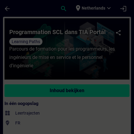
Ga naar de hoofdinhoud
Pagina geladen
place
expand_more
arrow_back
search
login
Netherlands
Cursus - Programmation SCL dans TIA Portal
Programmation SCL dans TIA Portal
share
Learning Paths
Parcours de formation pour les programmeurs, les
ingénieurs de mise en service et le personnel
d’ingénierie
Inhoud bekijken
In één oogopslag
widgets
Leertrajecten
where_to_vote
FR