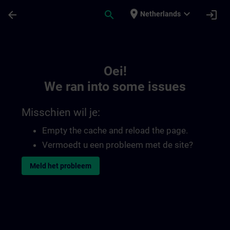
Ga naar de hoofdinhoud
Pagina geladen
place
expand_more
arrow_back
search
login
Netherlands
Toc | SITRAIN
Oei!
We ran into some issues
Misschien wil je:
Empty the cache and reload the page.
Vermoedt u een probleem met de site?
Meld het probleem