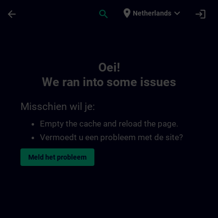
Ga naar de hoofdinhoud
Pagina geladen
place
expand_more
arrow_back
search
login
Netherlands
Toc | SITRAIN
Oei!
We ran into some issues
Misschien wil je:
Empty the cache and reload the page.
Vermoedt u een probleem met de site?
Meld het probleem