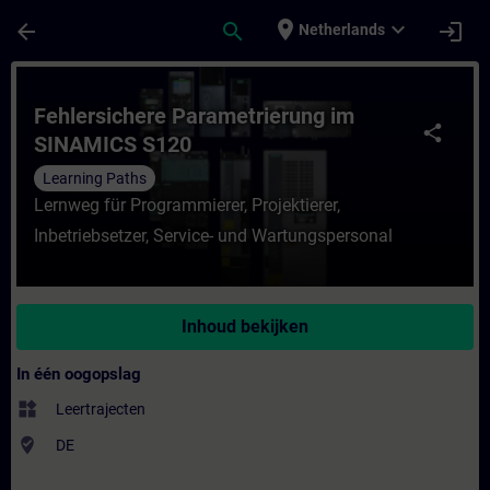
Ga naar de hoofdinhoud
Pagina geladen
place
expand_more
arrow_back
search
login
Netherlands
Cursus - Fehlersichere Parametrierung im 
Fehlersichere Parametrierung im
share
SINAMICS S120
Learning Paths
Lernweg für Programmierer, Projektierer,
Inbetriebsetzer, Service- und Wartungspersonal
Inhoud bekijken
In één oogopslag
widgets
Leertrajecten
where_to_vote
DE