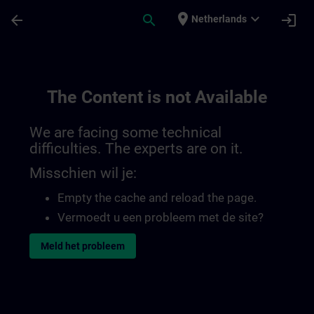
Ga naar de hoofdinhoud
Pagina geladen
place
expand_more
arrow_back
search
login
Netherlands
The Content is not Available
We are facing some technical
difficulties. The experts are on it.
Misschien wil je:
Empty the cache and reload the page.
Vermoedt u een probleem met de site?
Meld het probleem