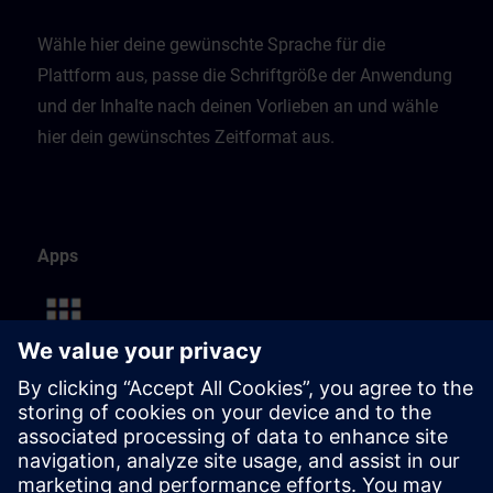
Wähle hier deine gewünschte Sprache für die
Plattform aus, passe die Schriftgröße der Anwendung
und der Inhalte nach deinen Vorlieben an und wähle
hier dein gewünschtes Zeitformat aus.
Apps
Diese Seite listet alle verfügbaren Apps auf.
Du kannst deine persönliche Navigation ganz einfach
anpassen, indem du Apps mit nur einem Klick