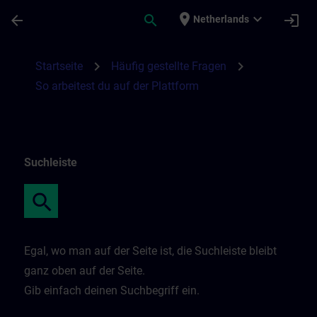
Skip To Main Content
Page Loaded
place
expand_more
arrow_back
search
login
Netherlands
So arbeitest du auf der Plattform | SITRAI
chevron_right
chevron_right
Startseite
Häufig gestellte Fragen
So arbeitest du auf der Plattform
Suchleiste
Egal, wo man auf der Seite ist, die Suchleiste bleibt
ganz oben auf der Seite.
Gib einfach deinen Suchbegriff ein.