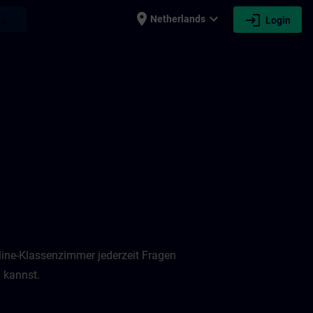
place
expand_more
login
earch
Netherlands
Login
nline-Klassenzimmer jederzeit Fragen
 kannst.