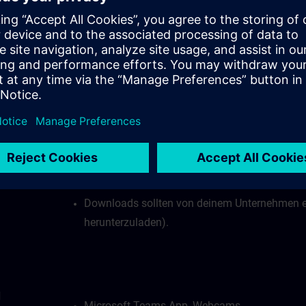
Internetverbindung:
B)?
Bei stabiler Internetverbindung ist eine Date
Mbit/s erforderlich.
Deine Firewall darf den Zugang zu unserem vir
Deine Firewall darf den Zugriff auf Websocke
HTTPS mit Port 443) nicht blockieren.
Webbrowser mit HTML5-Unterstützung (empfoh
Downloads sollten von deinem Unternehmen e
herunterzuladen).
d
Microsoft Teams App, Webcams