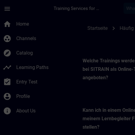
Skip To Main Content
Page Loaded
menu
Training Services for Digital Industries
SITRAIN Online-Trai
home
Home
chevron_right
Startseite
Häufig 
group_work
Channels
explore
Catalog
Welche Trainings werde
timeline
Learning Paths
bei SITRAIN als Online-
angeboten?
assignment_turned_in
Entry Test
account_circle
Profile
info
Kann ich in einem Onlin
About Us
meinem Lernbegleiter 
stellen?