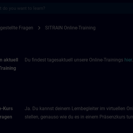
s
nings | SITRAIN
chevron_right
gestellte Fragen
SITRAIN Online-Training
n aktuell
Du findest tagesaktuell unsere Online-Trainings
hier
.
Training
e-Kurs
Ja. Du kannst deinem Lernbegleiter im virtuellen O
Fragen
stellen, genauso wie du es in einem Präsenzkurs tun