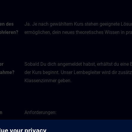
men des
Ja. Je nach gewähltem Kurs stehen geeignete Lösun
lvieren?
ermöglichen, dein neues theoretisches Wissen in 
er
Sobald Du dich angemeldet habst, erhältst du eine 
lnahme?
der Kurs beginnt. Unser Lernbegleiter wird dir zusätz
Klassenzimmer geben.
en
Anforderungen:
e
PC mit Maus und Tastatur oder Tablet
ine-