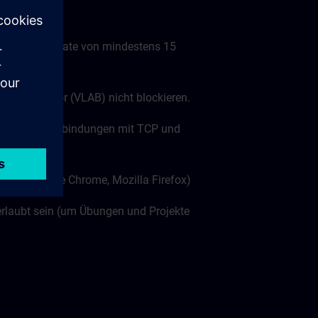
nübertragungsrate von mindestens 15
tuellen Labor (VLAB) nicht blockieren.
ts (wss:// Verbindungen mit TCP und
len: Google Chrome, Mozilla Firefox)
rlaubt sein (um Übungen und Projekte