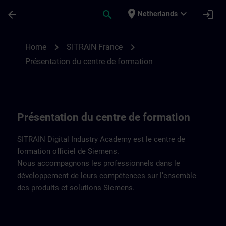
Skip To Main Content
Page Loaded
place
expand_more
arrow_back
search
login
Netherlands
Présentation du centre de formation | SI
chevron_right
chevron_right
Home
SITRAIN France
Présentation du centre de formation
Présentation du centre de formation
SITRAIN Digital Industry Academy est le centre de
formation officiel de Siemens.
Nous accompagnons les professionnels dans le
développement de leurs compétences sur l’ensemble
des produits et solutions Siemens.