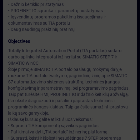
• Dažnio keitiklio pristatymas
• PROFINET IO sąranka ir parametrų nustatymas
• Įgyvendintų programos pakeitimų išsaugojimas ir
dokumentavimas su TIA portalu
• Daug naudingų praktinių pratimų
Objectives
Totally Integrated Automation Portal (TIA portalas) sudaro
darbo aplinką integruotai inžinerijai su SIMATIC STEP 7 ir
SIMATIC WinCC.
Šioje pirmoje SIMATIC TIA portalo paslaugų mokymų dalyje
mokome TIA portalo tvarkymo, pagrindinių žinių apie SIMATIC
S7 automatizavimo sistemos struktūrą, techninės įrangos
konfigūravimą ir parametravimą, bei programavimo pagrindus.
Taip pat turėsite HMI, PROFINET IO ir dažnio keitiklių apžvalgą.
Išmoksite diagnozuoti ir pašalinti paprastas techninės ir
programinės įrangos klaidas. Taip galėsite sumažinti prastovų
laiką savo gamykloje.
Išklausę kursus galite atlikti šiuos veiksmus:
• Suprasti TIA komponentų sąveikos pagrindus
• Patikimai valdyti „TIA portalo“ inžinerinę platformą
• Suprasti, keisti ir išplėsti nesudėtingas 7 STEP programas