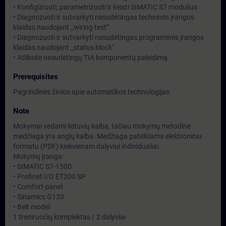
• Konfigūruoti, parametrizuoti ir keisti SIMATIC S7 modulius
• Diagnozuoti ir sutvarkyti nesudėtingas techninės įrangos
klaidas naudojant ,,wiring test“
• Diagnozuoti ir sutvarkyti nesudėtingas programinės įrangos
klaidas naudojant ,,status block“
• Atliksite nesudėtingų TIA komponentų paleidimą
Prerequisites
Pagrindinės žinios apie automatikos technologijas
Note
Mokymai vedami lietuvių kalba, tačiau mokymų metodinė
medžiaga yra anglų kalba. Medžiaga pateikiama elektroniniu
formatu (PDF) kiekvienam dalyviui individualiai.
Mokymų įranga:
• SIMATIC S7-1500
• Profinet I/O ET200 SP
• Comfort-panel
• Sinamics G120
• Belt model
1 treniruočių komplektas / 2 dalyviai