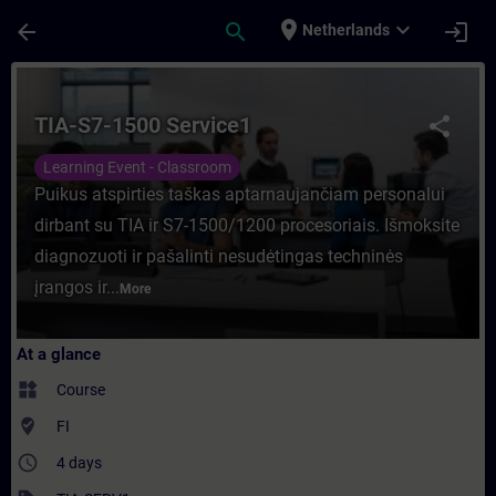
Skip To Main Content
Page Loaded
place
expand_more
arrow_back
search
login
Netherlands
Course - TIA-S7-1500 Service1 - Training -
TIA-S7-1500 Service1
share
Learning Event - Classroom
Puikus atspirties taškas aptarnaujančiam personalui
dirbant su TIA ir S7-1500/1200 procesoriais. Išmoksite
diagnozuoti ir pašalinti nesudėtingas techninės
įrangos ir...
More
At a glance
widgets
Course
where_to_vote
FI
access_time
4 days