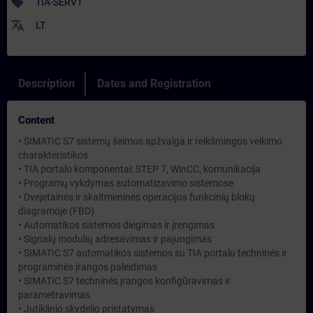
sell
TIA-SERV1
translate
LT
Description
Dates and Registration
Content
• SIMATIC S7 sistemų šeimos apžvalga ir reikšmingos veikimo
charakteristikos
• TIA portalo komponentai: STEP 7, WinCC, komunikacija
• Programų vykdymas automatizavimo sistemose
• Dvejetainės ir skaitmeninės operacijos funkcinių blokų
diagramoje (FBD)
• Automatikos sistemos diegimas ir įrengimas
• Signalų modulių adresavimas ir pajungimas
• SIMATIC S7 automatikos sistemos su TIA portalu techninės ir
programinės įrangos paleidimas
• SIMATIC S7 techninės įrangos konfigūravimas ir
parametravimas
• Jutiklinio skydelio pristatymas