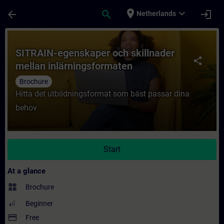
Skip To Main Content
Page Loaded
place
expand_more
arrow_back
search
login
Netherlands
Course - SITRAIN-egenskaper och skillnade
SITRAIN-egenskaper och skillnader
share
mellan inlärningsformaten
Brochure
Hitta det utbildningsformat som bäst passar dina
behov
Start
At a glance
widgets
Brochure
Beginner
payment
Free