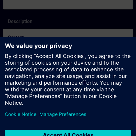
Description
Content
SITRAIN-egenskaper och skillnader mellan inlärningsformaten