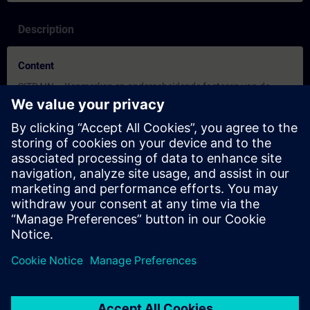
Description
Content
SITRAIN – Kenmerken en onderscheidende factoren van de
leervormen