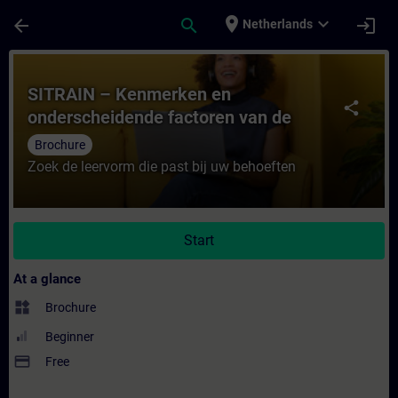
Skip To Main Content
Page Loaded
place
expand_more
arrow_back
search
login
Netherlands
Course - SITRAIN – Kenmerken en ondersch
SITRAIN – Kenmerken en
share
onderscheidende factoren van de
leervormen
Brochure
Zoek de leervorm die past bij uw behoeften
Start
At a glance
widgets
Brochure
Beginner
payment
Free